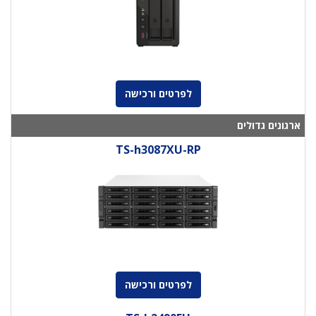
לפרטים ורכישה
ארגונים גדולים
TS-h3087XU-RP
לפרטים ורכישה