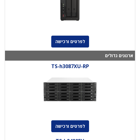
לפרטים ורכישה
ארגונים גדולים
TS-h3087XU-RP
לפרטים ורכישה